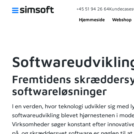
+45 51 94 26 64
Kundecases
Hjemmeside
Webshop
Softwareudviklin
Fremtidens skrædders
softwareløsninger
I en verden, hvor teknologi udvikler sig med l
softwareudvikling blevet hjørnestenen i mode
Virksomheder søger konstant efter innovative
på, og skræddersyet software er nøglen til at