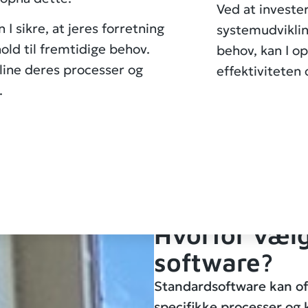
Ved at investe
 sikre, at jeres forretning
systemudvikling
hold til fremtidige behov.
behov, kan I o
line deres processer og
effektiviteten
.
Hvorfor væl
software?
Standardsoftware kan of
specifikke processer og 