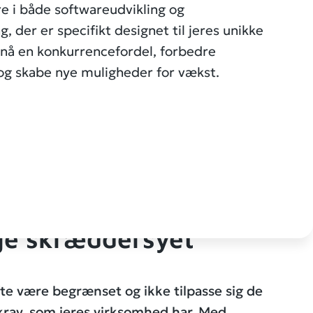
re i både softwareudvikling og
, der er specifikt designet til jeres unikke
pnå en konkurrencefordel, forbedre
 og skabe nye muligheder for vækst.
ge skræddersyet
te være begrænset og ikke tilpasse sig de
krav, som jeres virksomhed har. Med