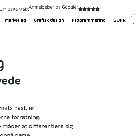
Anmeldelser på Google:
Om os
Kontakt
Marketing
Grafisk design
Programmering
GDPR
g
yede
ynets hast, er
rne forretning.
 måder at differentiere sig
 opnå dette.