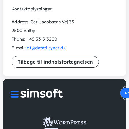
Kontaktoplysninger:
Address: Carl Jacobsens Vej 35
2500 Valby
Phone: +45 3319 3200
E-mail:
dt@datatilsynet.dk
Tilbage til indholsfortegnelsen
Gr
H
W
M
P
G
P
d