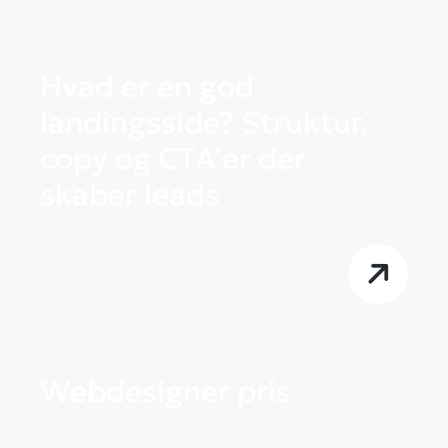
Hvad er en god
landingsside? Struktur,
copy og CTA’er der
skaber leads
Webdesigner pris