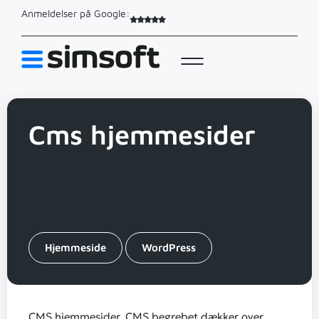
Anmeldelser på Google:
Cms hjemmesider
Hjemmeside
WordPress
CMS hjemmesider. CMS begrebet dækker over