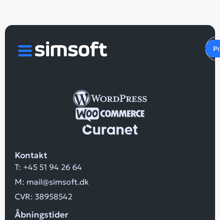
Gr
H
W
M
P
G
P
d
Kontakt
T:
+45 51 94 26 64
M:
mail@simsoft.dk
CVR: 38958542
Åbningstider